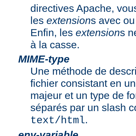
directives Apache, vou
les
extension
s avec ou 
Enfin, les
extension
s n
à la casse.
MIME-type
Une méthode de descrip
fichier consistant en u
majeur et un type de f
séparés par un slash
.
text/html
env-variable