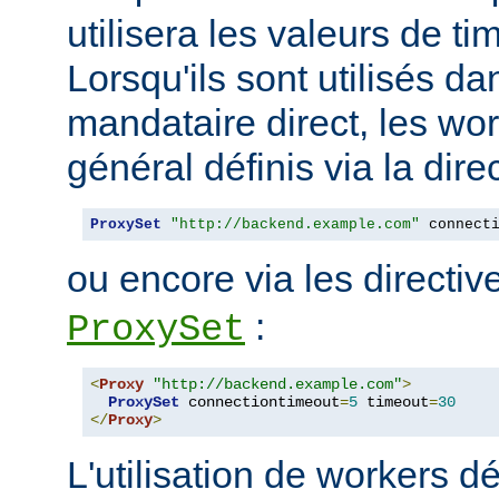
utilisera les valeurs de t
Lorsqu'ils sont utilisés da
mandataire direct, les wo
général définis via la dire
ProxySet
"http://backend.example.com"
 connect
ou encore via les directi
:
ProxySet
<
Proxy
"http://backend.example.com"
>
ProxySet
 connectiontimeout
=
5
 timeout
=
30
</
Proxy
>
L'utilisation de workers dé