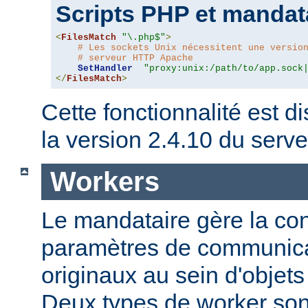
Scripts PHP et mandat
<
FilesMatch
"\.php$"
>
# Les sockets Unix nécessitent une versio
# serveur HTTP Apache
SetHandler
"proxy:unix:/path/to/app.sock
</
FilesMatch
>
Cette fonctionnalité est di
la version 2.4.10 du ser
Workers
Le mandataire gère la conf
paramètres de communica
originaux au sein d'obje
Deux types de worker sont