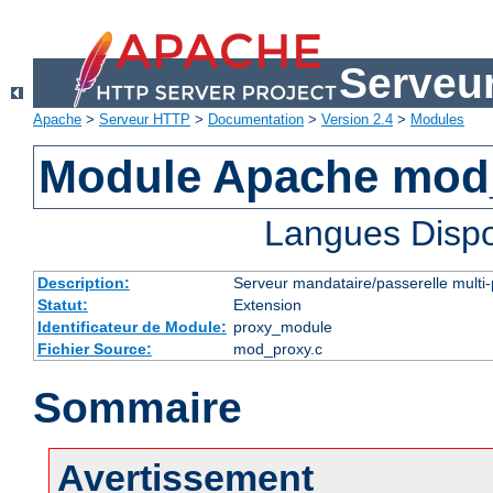
Serveu
Apache
>
Serveur HTTP
>
Documentation
>
Version 2.4
>
Modules
Module Apache mod
Langues Dispo
Description:
Serveur mandataire/passerelle multi-
Statut:
Extension
Identificateur de Module:
proxy_module
Fichier Source:
mod_proxy.c
Sommaire
Avertissement