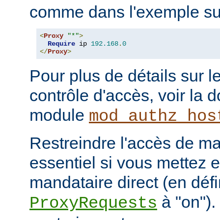
comme dans l'exemple sui
<
Proxy
"*"
>
Require
 ip 
192.168
.
0
</
Proxy
>
Pour plus de détails sur l
contrôle d'accès, voir la
module
mod_authz_hos
Restreindre l'accès de man
essentiel si vous mettez 
mandataire direct (en défi
à "on").
ProxyRequests