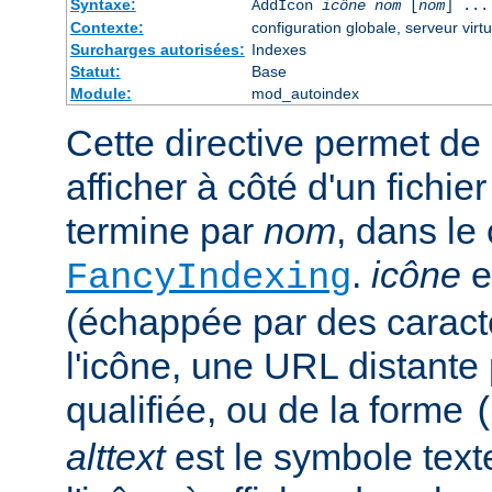
Syntaxe:
AddIcon
icône
nom
[
nom
] ...
Contexte:
configuration globale, serveur virtu
Surcharges autorisées:
Indexes
Statut:
Base
Module:
mod_autoindex
Cette directive permet de 
afficher à côté d'un fichie
termine par
nom
, dans le
.
icône
e
FancyIndexing
(échappée par des caractè
l'icône, une URL distante
qualifiée, ou de la forme
alttext
est le symbole text