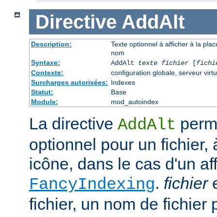
Directive
AddAlt
Description:
Texte optionnel à afficher à la pla
nom
Syntaxe:
AddAlt
texte
fichier
[
fichi
Contexte:
configuration globale, serveur virtu
Surcharges autorisées:
Indexes
Statut:
Base
Module:
mod_autoindex
La directive
perme
AddAlt
optionnel pour un fichier, 
icône, dans le cas d'un af
.
fichier
e
FancyIndexing
fichier, un nom de fichier 