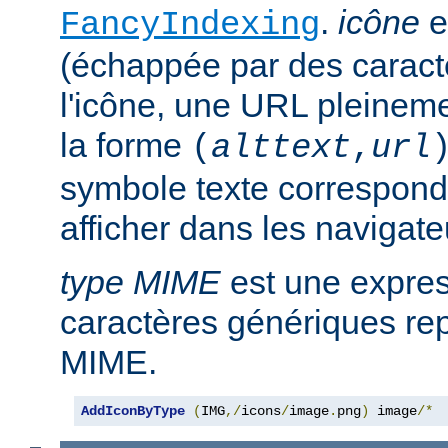
.
icône
e
FancyIndexing
(échappée par des caractè
l'icône, une URL pleineme
la forme
(
alttext
,
url
symbole texte corresponda
afficher dans les navigat
type MIME
est une expre
caractères génériques rep
MIME.
AddIconByType
(
IMG
,/
icons
/
image
.
png
)
 image
/*