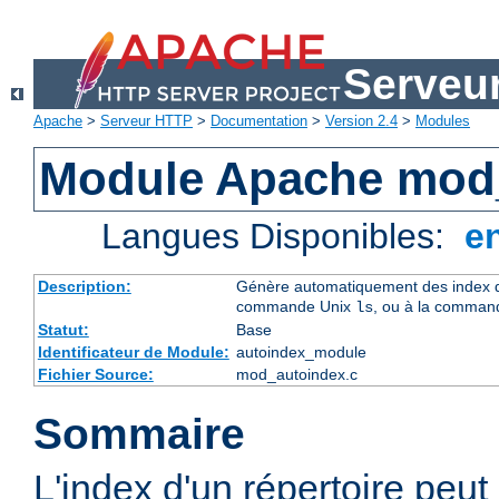
Serveu
Apache
>
Serveur HTTP
>
Documentation
>
Version 2.4
>
Modules
Module Apache mod
Langues Disponibles:
e
Description:
Génère automatiquement des index de
commande Unix
, ou à la comman
ls
Statut:
Base
Identificateur de Module:
autoindex_module
Fichier Source:
mod_autoindex.c
Sommaire
L'index d'un répertoire peu