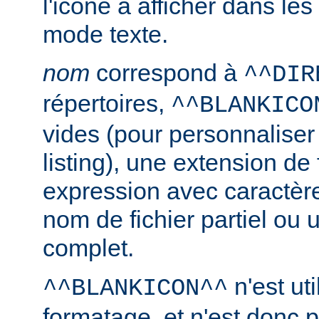
l'icône à afficher dans le
mode texte.
nom
correspond à
^^DIR
répertoires,
^^BLANKICO
vides (pour personnaliser
listing), une extension de 
expression avec caractèr
nom de fichier partiel ou 
complet.
n'est uti
^^BLANKICON^^
formatage, et n'est donc 