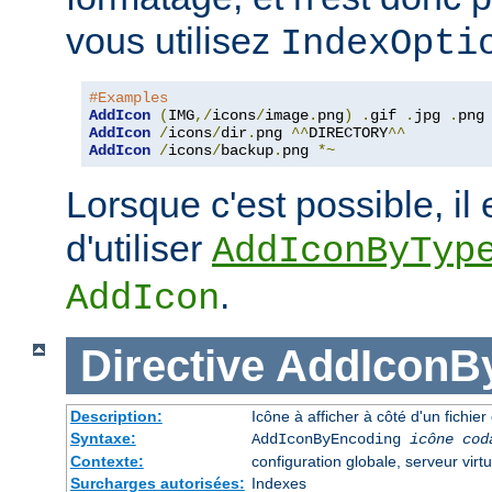
vous utilisez
IndexOpti
#Examples
AddIcon
(
IMG
,/
icons
/
image
.
png
)
.
gif 
.
jpg 
.
AddIcon
/
icons
/
dir
.
png 
^^
DIRECTORY
^^
AddIcon
/
icons
/
backup
.
png 
*~
Lorsque c'est possible, il 
d'utiliser
AddIconByTyp
.
AddIcon
Directive
AddIconB
Description:
Icône à afficher à côté d'un fichi
Syntaxe:
AddIconByEncoding
icône
cod
Contexte:
configuration globale, serveur virtu
Surcharges autorisées:
Indexes