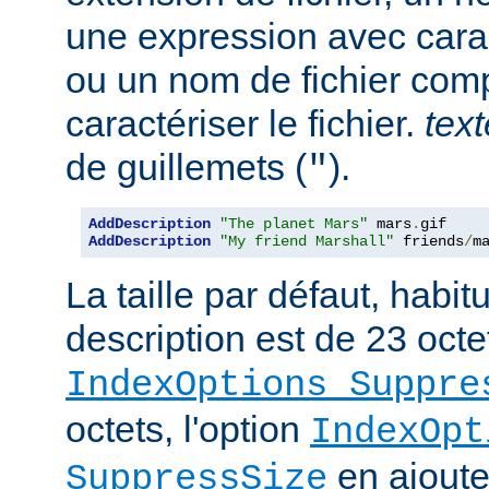
une expression avec cara
ou un nom de fichier com
caractériser le fichier.
text
de guillemets (
).
"
AddDescription
"The planet Mars"
 mars
.
AddDescription
"My friend Marshall"
 friends
/
m
La taille par défaut, habi
description est de 23 octe
IndexOptions Suppre
octets, l'option
IndexOpt
en ajoute 
SuppressSize