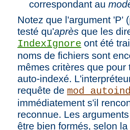
correspondant au
modè
Notez que l'argument 'P' (
testé qu'
après
que les dir
ont été tra
IndexIgnore
noms de fichiers sont enc
mêmes critères que pour to
auto-indexé. L'interpréte
requête de
mod_autoin
immédiatement s'il rencon
reconnue. Les arguments 
être bien formés, selon la