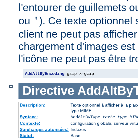
l'entourer de guillemets o
ou
). Ce texte optionnel s
'
client ne peut pas afficher
chargement d'images est 
l'icône ne peut pas être t
AddAltByEncoding
 gzip x-gzip
Directive
AddAltBy
Description:
Texte optionnel à afficher à la pla
type MIME
Syntaxe:
AddAltByType
texte
type MIM
Contexte:
configuration globale, serveur virtu
Surcharges autorisées:
Indexes
Statut:
Base