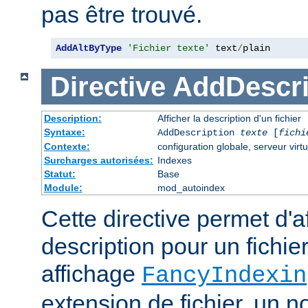
pas être trouvé.
AddAltByType
'Fichier texte'
 text
/
plain
Directive
AddDescri
Description:
Afficher la description d'un fichier
Syntaxe:
AddDescription
texte
[
fichi
Contexte:
configuration globale, serveur virtu
Surcharges autorisées:
Indexes
Statut:
Base
Module:
mod_autoindex
Cette directive permet d'a
description pour un fichie
affichage
FancyIndexin
extension de fichier, un no