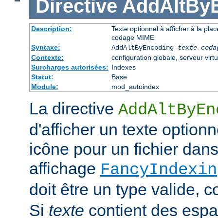
Directive
AddAltBy
Description:
Texte optionnel à afficher à la pla
codage MIME
Syntaxe:
AddAltByEncoding
texte
coda
Contexte:
configuration globale, serveur virtu
Surcharges autorisées:
Indexes
Statut:
Base
Module:
mod_autoindex
La directive
AddAltByEn
d'afficher un texte optionn
icône pour un fichier dans
affichage
FancyIndexin
doit être un type valide,
Si
texte
contient des esp