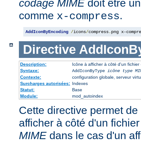
codage MIME
doit être u
comme
.
x-compress
AddIconByEncoding
/
icons
/
compress
.
png x-compr
Directive
AddIconB
Description:
Icône à afficher à côté d'un fichie
Syntaxe:
AddIconByType
icône
type MI
Contexte:
configuration globale, serveur virtu
Surcharges autorisées:
Indexes
Statut:
Base
Module:
mod_autoindex
Cette directive permet de 
afficher à côté d'un fichi
MIME
dans le cas d'un af