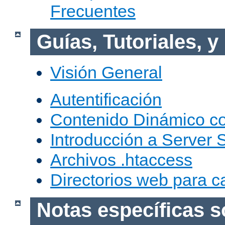
Frecuentes
Guías, Tutoriales, 
Visión General
Autentificación
Contenido Dinámico c
Introducción a Server 
Archivos .htaccess
Directorios web para c
Notas específicas s