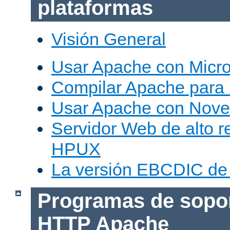
plataformas
Visión General
Usar Apache con Micr
Compilar Apache para
Usar Apache con Nove
Servidor Web de alto r
HPUX
La versión EBCDIC de
Programas de sopor
HTTP Apache