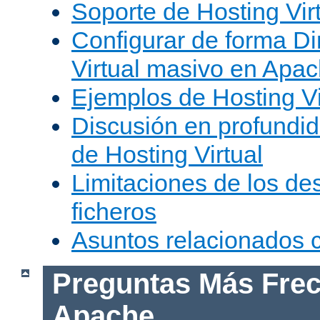
Soporte de Hosting Vir
Configurar de forma Di
Virtual masivo en Apa
Ejemplos de Hosting Vi
Discusión en profundid
de Hosting Virtual
Limitaciones de los de
ficheros
Asuntos relacionados
Preguntas Más Frec
Apache