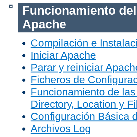
Funcionamiento del
Apache
Compilación e Instala
Iniciar Apache
Parar y reiniciar Apach
Ficheros de Configura
Funcionamiento de las
Directory, Location y Fi
Configuración Básica 
Archivos Log