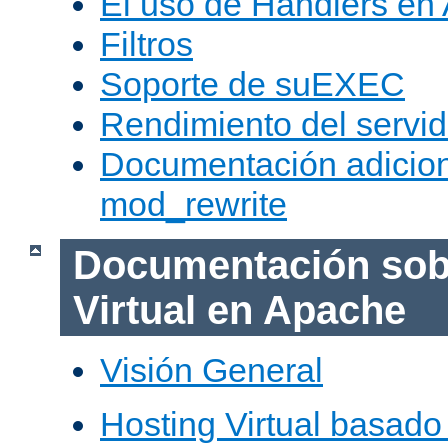
El uso de Handlers en
Filtros
Soporte de suEXEC
Rendimiento del servid
Documentación adicion
mod_rewrite
Documentación sob
Virtual en Apache
Visión General
Hosting Virtual basad